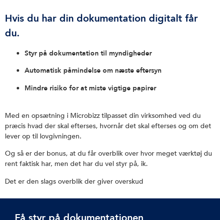
Hvis du har din dokumentation digitalt får
du.
Styr på dokumentation til myndigheder
Automatisk påmindelse om næste eftersyn
Mindre risiko for at miste vigtige papirer
Med en opsætning i Microbizz tilpasset din virksomhed ved du
præcis hvad der skal efterses, h
vornår det skal efterses
og om det
lever op til lovgivningen.
Og så er der bonus, at du får overblik over hvor meget værktøj du
rent faktisk har, men det har du vel styr på, ik.
Det er den slags overblik der giver overskud
Få styr på dokumentationen