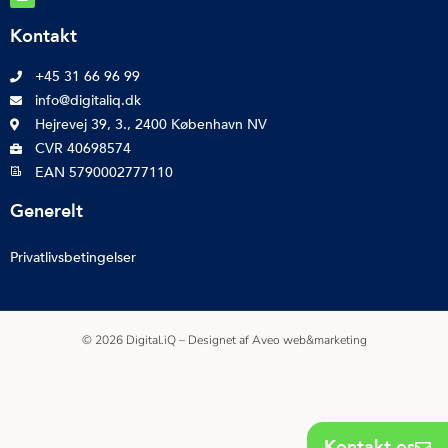
Kontakt
+45 31 66 96 99
info@digitaliq.dk
Hejrevej 39, 3., 2400 København NV
CVR 40698574
EAN 5790002777110
Generelt
Privatlivsbetingelser
© 2026 Digital.iQ – Designet af
Aveo web&marketing
Kontakt os