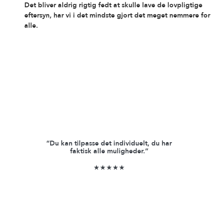
Det bliver aldrig rigtig fedt at skulle lave de lovpligtige
eftersyn, har vi i det mindste gjort det meget nemmere for
alle.
“Du kan tilpasse det individuelt, du har
faktisk alle muligheder.”
★★★★★