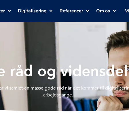
ter
Digitalisering
Referencer
Om os
V
 råd og vidensdel
r vi samlet en masse gode råd når det kommer til digitaliserin
arbejdsgange.