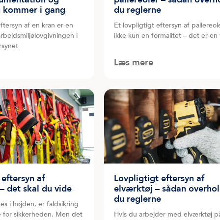
u kommer i gang
du reglerne
eftersyn af en kran er en
Et lovpligtigt eftersyn af pallereol
arbejdsmiljølovgivningen i
ikke kun en formalitet – det er en 
rsynet
Læs mere
 eftersyn af
Lovpligtigt eftersyn af
 – det skal du vide
elværktøj – sådan overho
du reglerne
s i højden, er faldsikring
e for sikkerheden. Men det
Hvis du arbejder med elværktøj p