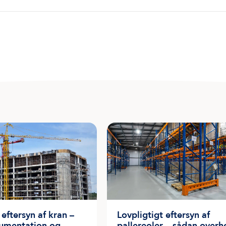
 eftersyn af kran –
Lovpligtigt eftersyn af
kumentation og
pallereoler – sådan overh