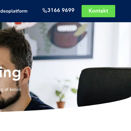
3166 9699
Kontakt
ideoplatform
ing
g af keres