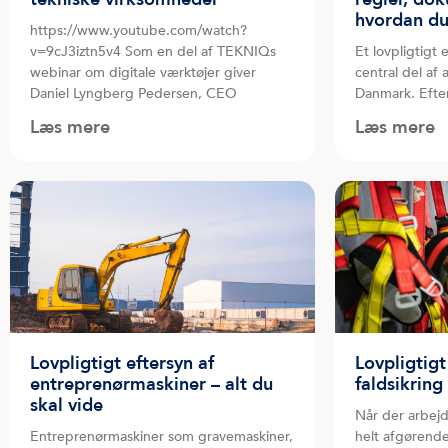
hvordan d
https://www.youtube.com/watch?
v=9cJ3iztn5v4 Som en del af TEKNIQs
Et lovpligtigt 
webinar om digitale værktøjer giver
central del af 
Daniel Lyngberg Pedersen, CEO
Danmark. Efte
Læs mere
Læs mere
Lovpligtigt eftersyn af
Lovpligtigt
entreprenørmaskiner – alt du
faldsikring
skal vide
Når der arbejde
Entreprenørmaskiner som gravemaskiner,
helt afgørend