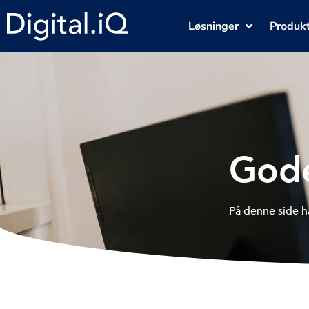
Løsninger
Produk
Gode
På denne side ha