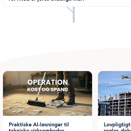
Praktiske AI-løsninger til
Lovpligtigt
tekniske virksomheder
regler, do