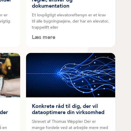
dokumentation
er er
Et lovpligtigt elevatoreftersyn er et krav
vigtig
til alle bygningsejere, der har en elevator,
trappelift eller
Læs mere
Konkrete råd til dig, der vil
lder
dataoptimere din virksomhed
Skrevet af Thomas Weppler Der er
å en
mange fordele ved at arbejde mere med