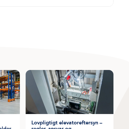
Lovpligtigt elevatoreftersyn –
older
regler, ansvar og