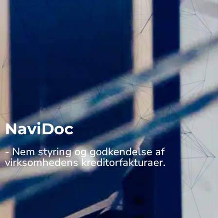
NaviDoc
- Nem styring og godkendelse af
virksomhedens kreditorfakturaer.