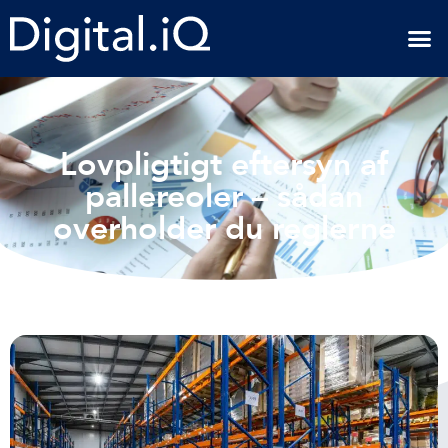
Lovpligtigt eftersyn af
pallereoler – sådan
overholder du reglerne