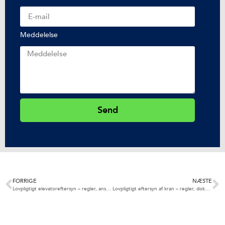
Meddelelse
Send
Alternative:
FORRIGE
NÆSTE
Lovpligtigt elevatoreftersyn – regler, ansvar og dokumentation
Lovpligtigt eftersyn af kran – regler, dokumentation og hvordan du kommer i gang