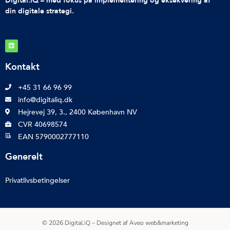
Digital.iQ – med fokus på implementering og eksekvering af
din digitale strategi.
Kontakt
+45 31 66 96 99
info@digitaliq.dk
Hejrevej 39, 3., 2400 København NV
CVR 40698574
EAN 5790002777110
Generelt
Privatlivsbetingelser
© 2026 Digital.iQ – Designet af
Aveo web&marketing