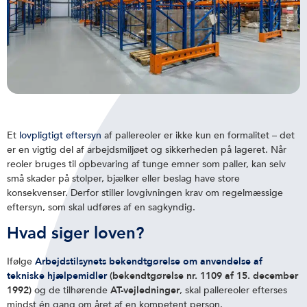
Et
lovpligtigt eftersyn
af pallereoler er ikke kun en formalitet – det
er en vigtig del af arbejdsmiljøet og sikkerheden på lageret. Når
reoler bruges til opbevaring af tunge emner som paller, kan selv
små skader på stolper, bjælker eller beslag have store
konsekvenser. Derfor stiller lovgivningen krav om regelmæssige
eftersyn, som skal udføres af en sagkyndig.
Hvad siger loven?
Ifølge
Arbejdstilsynets bekendtgørelse om anvendelse af
tekniske hjælpemidler
(bekendtgørelse nr. 1109 af 15. december
1992)
og de tilhørende
AT-vejledninger
, skal pallereoler efterses
mindst én gang om året af en kompetent person.